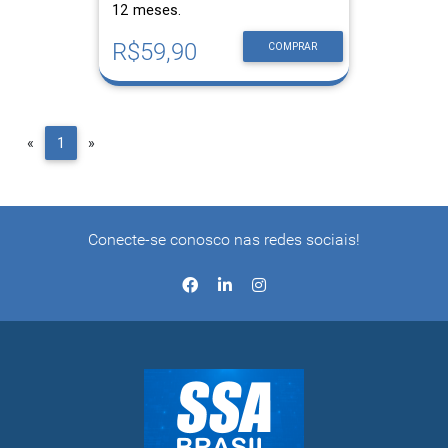
12 meses.
R$59,90
COMPRAR
Previous
Next
«
1
»
Conecte-se conosco nas redes sociais!